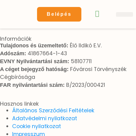
Belépés
Online Arcmassz
Egyéb onl
Gyakran Ismételt K
Információk
Élő Ildikó E.V.
Tulajdonos és üzemeltető:
41867664-1-43
Adószám:
58107711
EVNY Nyilvántartási szám:
Fővárosi Törvényszék
A céget bejegyző hatóság:
Cégbírósága
B/2023/000421
FAR nyilvántartási szám:
Hasznos linkek
Általános Szerződési Feltételek
Adatvédelmi nyilatkozat
Cookie nyilatkozat
Impresszum