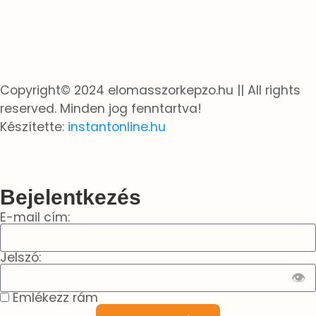
Copyright© 2024 elomasszorkepzo.hu || All rights
reserved. Minden jog fenntartva!​
Készítette:
instantonline.hu​
Bejelentkezés
E-mail cím:
Jelszó:
👁
Emlékezz rám