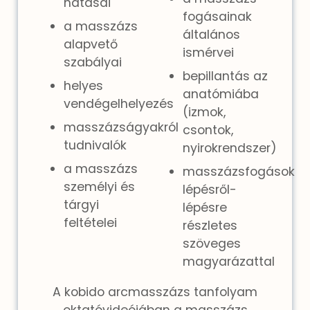
hatásai
fogásainak
a masszázs
általános
alapvető
ismérvei
szabályai
bepillantás az
helyes
anatómiába
vendégelhelyezés
(izmok,
masszázságyakról
csontok,
tudnivalók
nyirokrendszer)
a masszázs
masszázsfogások
személyi és
lépésről-
tárgyi
lépésre
feltételei
részletes
szöveges
magyarázattal
A kobido arcmasszázs tanfolyam
oktatóvideójában a masszázs