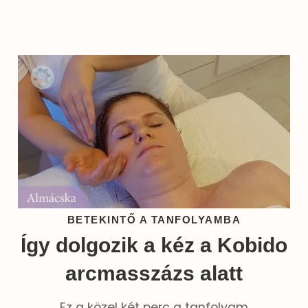
BETEKINTŐ A TANFOLYAMBA
Így dolgozik a kéz a Kobido
arcmasszázs alatt
Ez a közel két perc a tanfolyam