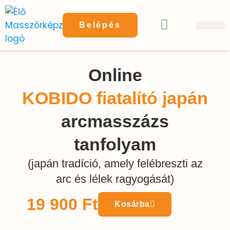
Belépés
Online Arcmassz
Egyéb onl
Gyakran Ismételt K
Online
KOBIDO fiatalító japán
arcmasszázs
tanfolyam
(japán tradíció, amely felébreszti az
arc és lélek ragyogását)
19 900
Ft
Kosárba