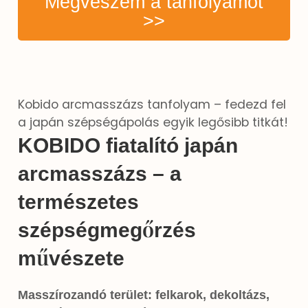
Megveszem a tanfolyamot
>>
Kobido arcmasszázs tanfolyam – fedezd fel
a japán szépségápolás egyik legősibb titkát!
KOBIDO fiatalító japán
arcmasszázs – a
természetes
szépségmegőrzés
művészete
Masszírozandó terület: felkarok, dekoltázs,