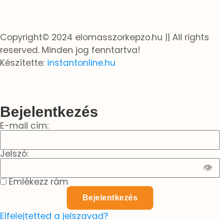
Copyright© 2024 elomasszorkepzo.hu || All rights
reserved. Minden jog fenntartva!​
Készítette:
instantonline.hu​
Bejelentkezés
E-mail cím:
Jelszó:
👁
Emlékezz rám
Bejelentkezés
Elfelejtetted a jelszavad?