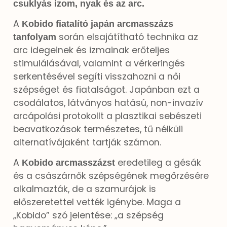
csuklyás izom, nyak és az arc.
A
Kobido fiatalító japán arcmasszázs
során elsajátítható technika az
tanfolyam
arc idegeinek és izmainak erőteljes
stimulálásával, valamint a vérkeringés
serkentésével segíti visszahozni a női
szépséget és fiatalságot. Japánban ezt a
csodálatos, látványos hatású, non-invazív
arcápolási protokollt a plasztikai sebészeti
beavatkozások természetes, tű nélküli
alternatívájaként tartják számon.
A
eredetileg a gésák
Kobido arcmasszázst
és a császárnők szépségének megőrzésére
alkalmazták, de a szamurájok is
előszeretettel vették igénybe. Maga a
„Kobido” szó jelentése: „a szépség