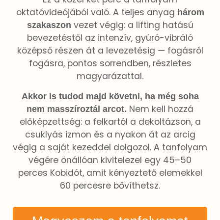
oktatóvideójából való. A teljes anyag
három
vezet végig: a lifting hatású
szakaszon
bevezetéstől az intenzív, gyúró-vibráló
középső részen át a levezetésig — fogásról
fogásra, pontos sorrendben, részletes
magyarázattal.
Akkor is tudod majd követni, ha még soha
Nem kell hozzá
nem masszíroztál arcot.
előképzettség: a felkartól a dekoltázson, a
csuklyás izmon és a nyakon át az arcig
végig a saját kezeddel dolgozol. A tanfolyam
végére önállóan kivitelezel egy 45–50
perces Kobidót, amit kényeztető elemekkel
60 percesre bővíthetsz.