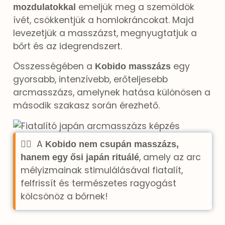
emeljük meg a szemöldök
mozdulatokkal
ívét, csökkentjük a homlokráncokat. Majd
levezetjük a masszázst, megnyugtatjuk a
bőrt és az idegrendszert.
Összességében a
egy
Kobido masszázs
gyorsabb, intenzívebb, erőteljesebb
arcmasszázs, amelynek hatása különösen a
második szakasz során érezhető.
💆‍♀️ A
Kobido nem csupán masszázs,
, amely az arc
hanem egy ősi japán rituálé
mélyizmainak stimulálásával fiatalít,
felfrissít és természetes ragyogást
kölcsönöz a bőrnek!