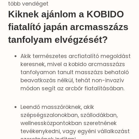
több vendéget
Kiknek ajánlom a KOBIDO
fiatalító japán arcmasszázs
tanfolyam elvégzését?
Akik természetes arcfiatalító megoldást
keresnek, mivel a kobido arcmasszázs
tanfolyamon tanult masszázs behatoló
beavatkozás nélkül, tehát non-invazív
módon segít az arcbőr fiatalításában.
Leendő masszőröknek, akik
szépségszalonokban, szállodákban,
wellnessközpontokban szeretnének
tevékenykedni, vagy egyéni vállalkozást