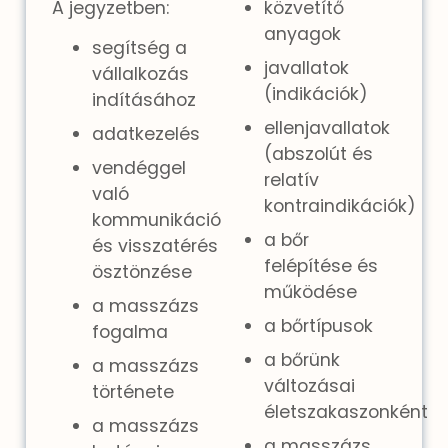
A jegyzetben:
közvetítő
anyagok
segítség a
javallatok
vállalkozás
(indikációk)
indításához
ellenjavallatok
adatkezelés
(abszolút és
vendéggel
relatív
való
kontraindikációk)
kommunikáció
a bőr
és visszatérés
felépítése és
ösztönzése
működése
a masszázs
a bőrtípusok
fogalma
a bőrünk
a masszázs
változásai
története
életszakaszonként
a masszázs
a masszázs