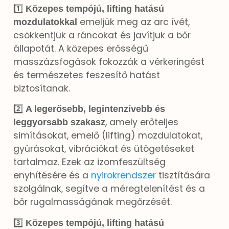
1️⃣
Közepes tempójú, lifting hatású
emeljük meg az arc ívét,
mozdulatokkal
csökkentjük a ráncokat és javítjuk a bőr
állapotát. A közepes erősségű
masszázsfogások fokozzák a vérkeringést
és természetes feszesítő hatást
biztosítanak.
2️⃣
A legerősebb, legintenzívebb és
, amely erőteljes
leggyorsabb szakasz
simításokat, emelő (lifting) mozdulatokat,
gyúrásokat, vibrációkat és ütögetéseket
tartalmaz. Ezek az izomfeszültség
enyhítésére és a
nyirokrendszer
tisztítására
szolgálnak, segítve a méregtelenítést és a
bőr rugalmasságának megőrzését.
3️⃣
Közepes tempójú, lifting hatású