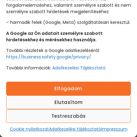
jogszabályok szerint kezeli. Az adatkezelés
forgalomelemzéshez, valamint személyre szabott és nem
részleteit az
Adatvédelmi Tájékoztató
személyre szabott hirdetések megjelenítéséhez
tartalmazza, amely elérhető a következő linken:
– harmadik felek (Google, Meta) szolgáltatásain keresztül.
Adatkezelési tájékoztató
A Google az Ön adatait személyre szabott
hirdetésekhez és mérésekhez használja.
14. Hírlevélre történő
További részletek a Google adatkezeléséről:
https://business.safety.google/privacy/
feliratkozás
További információk:
Adatkezelési Tájékoztató.
A Jelentkező a regisztráció és vásárlás során
lehetőséget kap arra, hogy önkéntesen
hozzájárulását adja ahhoz, hogy az Élő
Elfogadom
Masszőrképző a megadott e-mail címére
Elutasítom
marketing tartalmú hírleveleket küldjön. A
hozzájárulás bármikor, ingyenesen visszavonható
Testreszabás
az e-mailek alján található leiratkozási linken.
Cookie nyilatkozat
Adatkezelési tájékoztató
Impresszum