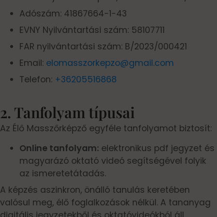
Adószám: 41867664-1-43
EVNY Nyilvántartási szám: 58107711
FAR nyilvántartási szám: B/2023/000421
Email:
elomasszorkepzo@gmail.com
Telefon:
+36205516868
2. Tanfolyam típusai
Az Élő Masszőrképző egyféle tanfolyamot biztosít:
Online tanfolyam:
elektronikus pdf jegyzet és
magyarázó oktató videó segítségével folyik
az ismeretetátadás.
A képzés aszinkron, önálló tanulás keretében
valósul meg, élő foglalkozások nélkül. A tananyag
digitális jegyzetekből és oktatóvideókból áll,