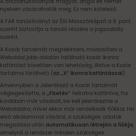
A dísztanúsítványok magyar, angol és német
nyelven vásárolhatók meg. Ez nem kötelező.
A FAR tanúsítványt az Élő Masszőrképző a 6. pont
szerint biztosítja a tanuló részére a jogszabály
szerint.
A Kosár tartalmát megtekinteni, módosítani a
Weboldal jobb oldalán található kosár ikonra
kattintást követően van lehetőség, illetve a Kosár
tartalma törölhető (
az „X” ikonra kattintással
).
Amennyiben a Jelentkező a Kosár tartalmát
véglegesítette, a
„Fizetés”
feliratra kattintva, ha
korábban már vásárolt, be kell jelentkeznie a
Weboldalra, mivel ekkor már rendelkezik fiókkal. Ha
első alkalommal vásárol, a szükséges adatok
megadása után
automatikusan létrejön a fiókja
,
amelyről a rendszer minden szükséges