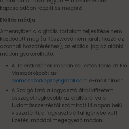
annak dátumával együtt — a rendeléshez
kapcsolódóan rögzíti és megőrzi.
Elállás módja
Amennyiben a digitális tartalom teljesítése nem
kezdődött meg (a Résztvevő nem járult hozzá az
azonnali hozzáféréshez), az elállási jog az alábbi
módon gyakorolható:
A Jelentkezőnek írásban kell értesítenie az Élő
Masszőrképzőt az
elomasszorkepzo@gmail.com
e-mail címen.
A Szolgáltató a fogyasztó által kifizetett
összeget legkésőbb az elállásról való
tudomásszerzéstől számított 14 napon belül
visszatéríti, a fogyasztó által igénybe vett
fizetési móddal megegyező módon.