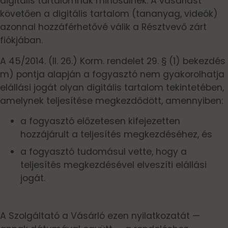
digitális tartalomnak minősülnek. A vásárlást
követően a digitális tartalom (tananyag, videók)
azonnal hozzáférhetővé válik a Résztvevő zárt
fiókjában.
A 45/2014. (II. 26.) Korm. rendelet 29. § (1) bekezdés
m) pontja alapján a fogyasztó nem gyakorolhatja
elállási jogát olyan digitális tartalom tekintetében,
amelynek teljesítése megkezdődött, amennyiben:
a fogyasztó előzetesen kifejezetten
hozzájárult a teljesítés megkezdéséhez, és
a fogyasztó tudomásul vette, hogy a
teljesítés megkezdésével elveszíti elállási
jogát.
A Szolgáltató a Vásárló ezen nyilatkozatát —