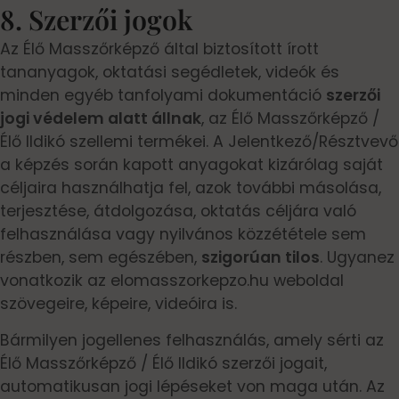
8. Szerzői jogok
Az Élő Masszőrképző által biztosított írott
tananyagok, oktatási segédletek, videók és
minden egyéb tanfolyami dokumentáció
szerzői
jogi védelem alatt állnak
, az Élő Masszőrképző /
Élő Ildikó szellemi termékei. A Jelentkező/Résztvevő
a képzés során kapott anyagokat kizárólag saját
céljaira használhatja fel, azok további másolása,
terjesztése, átdolgozása, oktatás céljára való
felhasználása vagy nyilvános közzététele sem
részben, sem egészében,
szigorúan tilos
. Ugyanez
vonatkozik az elomasszorkepzo.hu weboldal
szövegeire, képeire, videóira is.
Bármilyen jogellenes felhasználás, amely sérti az
Élő Masszőrképző / Élő Ildikó szerzői jogait,
automatikusan jogi lépéseket von maga után. Az