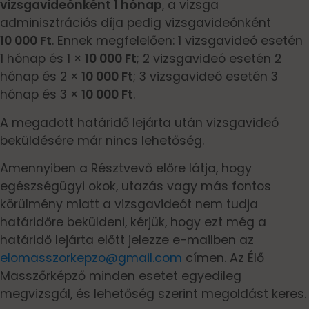
vizsgavideónként 1 hónap
, a vizsga
adminisztrációs díja pedig vizsgavideónként
10 000 Ft
. Ennek megfelelően: 1 vizsgavideó esetén
1 hónap és 1 ×
10 000 Ft
; 2 vizsgavideó esetén 2
hónap és 2 ×
10 000 Ft
; 3 vizsgavideó esetén 3
hónap és 3 ×
10 000 Ft
.
A megadott határidő lejárta után vizsgavideó
beküldésére már nincs lehetőség.
Amennyiben a Résztvevő előre látja, hogy
egészségügyi okok, utazás vagy más fontos
körülmény miatt a vizsgavideót nem tudja
határidőre beküldeni, kérjük, hogy ezt még a
határidő lejárta előtt jelezze e-mailben az
elomasszorkepzo@gmail.com
címen. Az Élő
Masszőrképző minden esetet egyedileg
megvizsgál, és lehetőség szerint megoldást keres.