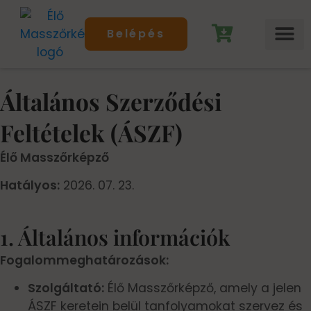
Belépés
Online Arcmassz
Egyéb onl
Gyakran Ismételt K
Általános Szerződési
Feltételek (ÁSZF)
Élő Masszőrképző
Hatályos:
2026. 07. 23.
1. Általános információk
Fogalommeghatározások:
Szolgáltató:
Élő Masszőrképző, amely a jelen
ÁSZF keretein belül tanfolyamokat szervez és