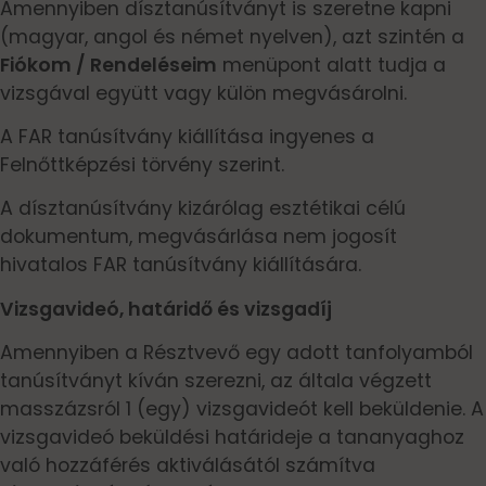
Amennyiben dísztanúsítványt is szeretne kapni
(magyar, angol és német nyelven), azt szintén a
Fiókom / Rendeléseim
menüpont alatt tudja a
vizsgával együtt vagy külön megvásárolni.
A FAR tanúsítvány kiállítása ingyenes a
Felnőttképzési törvény szerint.
A dísztanúsítvány kizárólag esztétikai célú
dokumentum, megvásárlása nem jogosít
hivatalos FAR tanúsítvány kiállítására.
Vizsgavideó, határidő és vizsgadíj
Amennyiben a Résztvevő egy adott tanfolyamból
tanúsítványt kíván szerezni, az általa végzett
masszázsról 1 (egy) vizsgavideót kell beküldenie. A
vizsgavideó beküldési határideje a tananyaghoz
való hozzáférés aktiválásától számítva