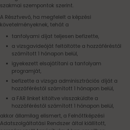
szakmai szempontok szerint.
A Résztvevő, ha megfelelt a képzési
követelményeknek, tehát a
tanfolyami díjat teljesen befizette,
a vizsgavideóját feltöltötte a hozzáféréstől
számított 1 hónapon belül,
igyekezett elsajátítani a tanfolyam
programját,
befizette a vizsga adminisztrációs díját a
hozzáféréstől számított 1 hónapon belül,
a FAR linket kitöltve visszaküldte a
hozzáféréstől számított 1 hónapon belül,
akkor államilag elismert, a Felnőttképzési
Adatszolgáltatási Rendszer által kiállított,