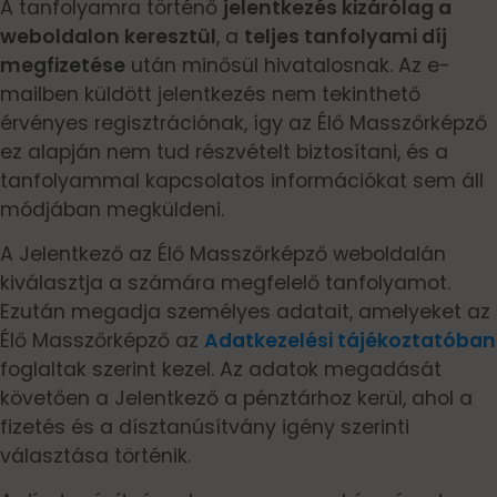
A tanfolyamra történő
jelentkezés kizárólag a
weboldalon keresztül
, a
teljes tanfolyami díj
megfizetése
után minősül hivatalosnak. Az e-
mailben küldött jelentkezés nem tekinthető
érvényes regisztrációnak, így az Élő Masszőrképző
ez alapján nem tud részvételt biztosítani, és a
tanfolyammal kapcsolatos információkat sem áll
módjában megküldeni.
A Jelentkező az Élő Masszőrképző weboldalán
kiválasztja a számára megfelelő tanfolyamot.
Ezután megadja személyes adatait, amelyeket az
Élő Masszőrképző az
Adatkezelési tájékoztatóban
foglaltak szerint kezel. Az adatok megadását
követően a Jelentkező a pénztárhoz kerül, ahol a
fizetés és a dísztanúsítvány igény szerinti
választása történik.