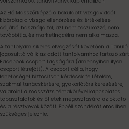
sorszámozott tanúsítványt kap emailben.
Az Élő Masszőrképző a beküldött vizsgavideót
kizárólag a vizsga ellenőrzése és értékelése
céljából használja fel, azt nem teszi közzé, nem
továbbítja, és marketingcélra nem alkalmazza.
A tanfolyam sikeres elvégzését követően a Tanuló
jogosulttá válik az adott tanfolyamhoz tartozó zárt
Facebook csoport tagságára (amennyiben ilyen
csoport létrejött). A csoport célja, hogy
lehetőséget biztosítson kérdések feltételére,
szakmai tanácskérésre, gyakorlótárs keresésére,
valamint a masszázs témakörével kapcsolatos
tapasztalatok és ötletek megosztására az oktató
és a résztvevők között. Ebbéli szándékát emailben
szükséges jeleznie.