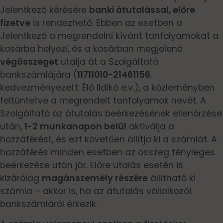
Jelentkező kérésére
banki átutalással, előre
fizetve
is rendezhető. Ebben az esetben a
Jelentkező a megrendelni kívánt tanfolyamokat a
kosárba helyezi, és a kosárban megjelenő
végösszeget
utalja át a Szolgáltató
bankszámlájára (
11711010-21461156
,
kedvezményezett: Élő Ildikó e.v.), a közleményben
feltüntetve a megrendelt tanfolyamok nevét. A
Szolgáltató az átutalás beérkezésének ellenőrzése
után,
1-2 munkanapon belül
aktiválja a
hozzáférést, és ezt követően állítja ki a számlát. A
hozzáférés minden esetben az összeg tényleges
beérkezése után jár. Előre utalás esetén is
kizárólag
magánszemély részére
állítható ki
számla – akkor is, ha az átutalás vállalkozói
bankszámláról érkezik.