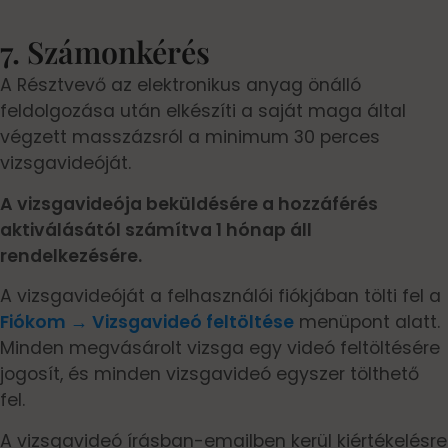
7. Számonkérés
A Résztvevő az elektronikus anyag önálló
feldolgozása után elkészíti a saját maga által
végzett masszázsról a minimum 30 perces
vizsgavideóját.
A vizsgavideója beküldésére a hozzáférés
aktiválásától számítva 1 hónap áll
rendelkezésére.
A vizsgavideóját a felhasználói fiókjában tölti fel a
Fiókom → Vizsgavideó feltöltése
menüpont alatt.
Minden megvásárolt vizsga egy videó feltöltésére
jogosít, és minden vizsgavideó egyszer tölthető
fel.
A vizsgavideó írásban-emailben kerül kiértékelésre