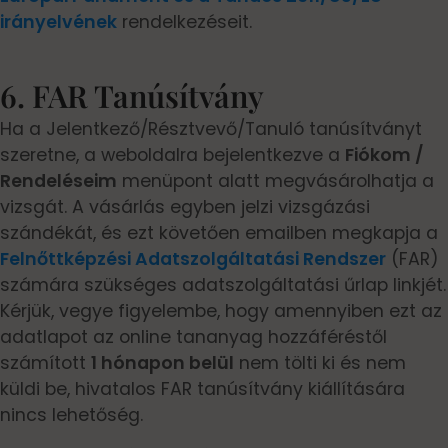
irányelvének
rendelkezéseit.
6. FAR Tanúsítvány
Ha a Jelentkező/Résztvevő/Tanuló tanúsítványt
szeretne, a weboldalra bejelentkezve a
Fiókom /
Rendeléseim
menüpont alatt megvásárolhatja a
vizsgát. A vásárlás egyben jelzi vizsgázási
szándékát, és ezt követően emailben megkapja a
Felnőttképzési Adatszolgáltatási Rendszer
(FAR)
számára szükséges adatszolgáltatási űrlap linkjét.
Kérjük, vegye figyelembe, hogy amennyiben ezt az
adatlapot az online tananyag hozzáféréstől
számított
1 hónapon belül
nem tölti ki és nem
küldi be, hivatalos FAR tanúsítvány kiállítására
nincs lehetőség.