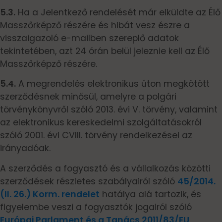
5.3.
Ha a Jelentkező rendelését már elküldte az Élő
Masszőrképző részére és hibát vesz észre a
visszaigazoló e-mailben szereplő adatok
tekintetében, azt 24 órán belül jeleznie kell az Élő
Masszőrképző részére.
5.4.
A megrendelés elektronikus úton megkötött
szerződésnek minősül, amelyre a polgári
törvénykönyvről szóló 2013. évi V. törvény, valamint
az elektronikus kereskedelmi szolgáltatásokról
szóló 2001. évi CVIII. törvény rendelkezései az
irányadóak.
A szerződés a fogyasztó és a vállalkozás közötti
szerződések részletes szabályairól szóló
45/2014.
(II. 26.) Korm. rendelet
hatálya alá tartozik, és
figyelembe veszi a fogyasztók jogairól szóló
Európai Parlament és a Tanács 2011/83/EU