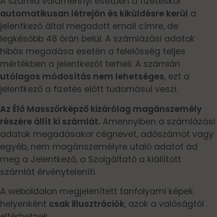
A számla valamennyi esetben a fizetéskor
automatikusan létrejön és kiküldésre kerül
a
jelentkező által megadott email címre, de
legkésőbb 48 órán belül. A számlázási adatok
hibás megadása esetén a felelősség teljes
mértékben a jelentkezőt terheli. A számlán
utólagos módosítás nem lehetséges
, ezt a
jelentkező a fizetés előtt tudomásul veszi.
Az Élő Masszőrképző kizárólag magánszemély
részére állít ki számlát.
Amennyiben a számlázási
adatok megadásakor cégnevet, adószámot vagy
egyéb, nem magánszemélyre utaló adatot ad
meg a Jelentkező, a Szolgáltató a kiállított
számlát érvényteleníti.
A weboldalon megjelenített tanfolyami képek
helyenként
csak illusztrációk
, azok a valóságtól
eltérhetnek.