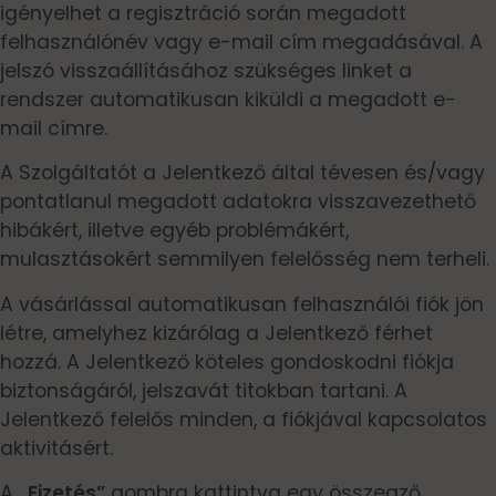
igényelhet a regisztráció során megadott
felhasználónév vagy e-mail cím megadásával. A
jelszó visszaállításához szükséges linket a
rendszer automatikusan kiküldi a megadott e-
mail címre.
A Szolgáltatót a Jelentkező által tévesen és/vagy
pontatlanul megadott adatokra visszavezethető
hibákért, illetve egyéb problémákért,
mulasztásokért semmilyen felelősség nem terheli.
A vásárlással automatikusan felhasználói fiók jön
létre, amelyhez kizárólag a Jelentkező férhet
hozzá. A Jelentkező köteles gondoskodni fiókja
biztonságáról, jelszavát titokban tartani. A
Jelentkező felelős minden, a fiókjával kapcsolatos
aktivitásért.
A
„Fizetés”
gombra kattintva egy összegző