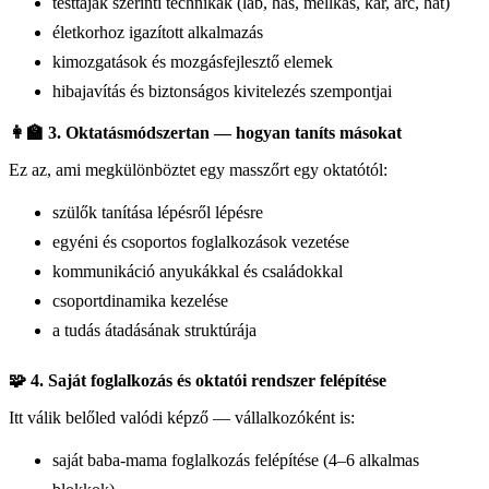
testtájak szerinti technikák (láb, has, mellkas, kar, arc, hát)
életkorhoz igazított alkalmazás
kimozgatások és mozgásfejlesztő elemek
hibajavítás és biztonságos kivitelezés szempontjai
👩‍🏫 3. Oktatásmódszertan — hogyan taníts másokat
Ez az, ami megkülönböztet egy masszőrt egy oktatótól:
szülők tanítása lépésről lépésre
egyéni és csoportos foglalkozások vezetése
kommunikáció anyukákkal és családokkal
csoportdinamika kezelése
a tudás átadásának struktúrája
🧩 4. Saját foglalkozás és oktatói rendszer felépítése
Itt válik belőled valódi képző — vállalkozóként is:
saját baba‑mama foglalkozás felépítése (4–6 alkalmas