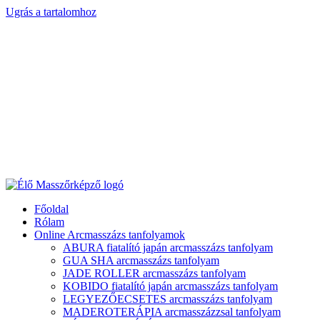
Ugrás a tartalomhoz
Főoldal
Rólam
Online Arcmasszázs tanfolyamok
ABURA fiatalító japán arcmasszázs tanfolyam
GUA SHA arcmasszázs tanfolyam
JADE ROLLER arcmasszázs tanfolyam
KOBIDO fiatalító japán arcmasszázs tanfolyam
LEGYEZŐECSETES arcmasszázs tanfolyam
MADEROTERÁPIA arcmasszázzsal tanfolyam