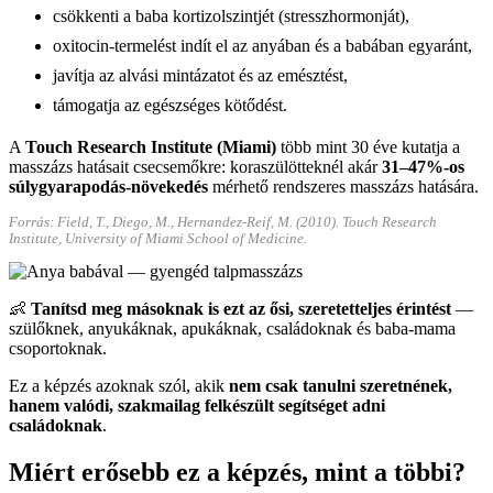
csökkenti a baba kortizolszintjét (stresszhormonját),
oxitocin‑termelést indít el az anyában és a babában egyaránt,
javítja az alvási mintázatot és az emésztést,
támogatja az egészséges kötődést.
A
Touch Research Institute (Miami)
több mint 30 éve kutatja a
masszázs hatásait csecsemőkre: koraszülötteknél akár
31–47%‑os
súlygyarapodás‑növekedés
mérhető rendszeres masszázs hatására.
Forrás: Field, T., Diego, M., Hernandez‑Reif, M. (2010). Touch Research
Institute, University of Miami School of Medicine.
👶
Tanítsd meg másoknak is ezt az ősi, szeretetteljes érintést
—
szülőknek, anyukáknak, apukáknak, családoknak és baba‑mama
csoportoknak.
Ez a képzés azoknak szól, akik
nem csak tanulni szeretnének,
hanem valódi, szakmailag felkészült segítséget adni
családoknak
.
Miért erősebb ez a képzés, mint a többi?