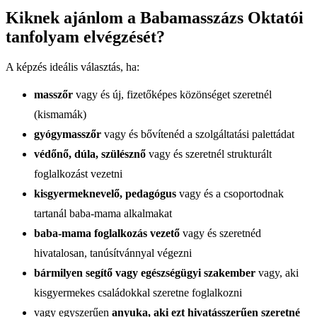
Kiknek ajánlom a Babamasszázs Oktatói
tanfolyam elvégzését?
A képzés ideális választás, ha:
masszőr
vagy és új, fizetőképes közönséget szeretnél
(kismamák)
gyógymasszőr
vagy és bővítenéd a szolgáltatási palettádat
védőnő, dúla, szülésznő
vagy és szeretnél strukturált
foglalkozást vezetni
kisgyermeknevelő, pedagógus
vagy és a csoportodnak
tartanál baba‑mama alkalmakat
baba‑mama foglalkozás vezető
vagy és szeretnéd
hivatalosan, tanúsítvánnyal végezni
bármilyen segítő vagy egészségügyi szakember
vagy, aki
kisgyermekes családokkal szeretne foglalkozni
vagy egyszerűen
anyuka, aki ezt hivatásszerűen szeretné