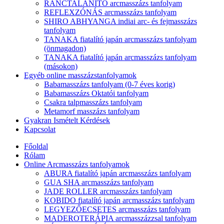
RÁNCTALANÍTÓ arcmasszázs tanfolyam
REFLEXZÓNÁS arcmasszázs tanfolyam
SHIRO ABHYANGA indiai arc- és fejmasszázs
tanfolyam
TANAKA fiatalító japán arcmasszázs tanfolyam
(önmagadon)
TANAKA fiatalító japán arcmasszázs tanfolyam
(másokon)
Egyéb online masszázstanfolyamok
Babamasszázs tanfolyam (0-7 éves korig)
Babamasszázs Oktatói tanfolyam
Csakra talpmasszázs tanfolyam
Metamorf masszázs tanfolyam
Gyakran Ismételt Kérdések
Kapcsolat
Főoldal
Rólam
Online Arcmasszázs tanfolyamok
ABURA fiatalító japán arcmasszázs tanfolyam
GUA SHA arcmasszázs tanfolyam
JADE ROLLER arcmasszázs tanfolyam
KOBIDO fiatalító japán arcmasszázs tanfolyam
LEGYEZŐECSETES arcmasszázs tanfolyam
MADEROTERÁPIA arcmasszázzsal tanfolyam