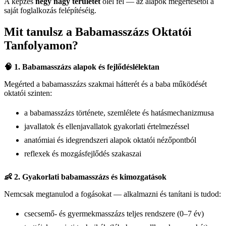
A képzés
négy nagy területet
ölel fel — az alapok megértésétől a
saját foglalkozás felépítéséig.
Mit tanulsz a Babamasszázs Oktatói
Tanfolyamon?
🧠 1. Babamasszázs alapok és fejlődéslélektan
Megérted a babamasszázs szakmai hátterét és a baba működését
oktatói szinten:
a babamasszázs története, szemlélete és hatásmechanizmusa
javallatok és ellenjavallatok gyakorlati értelmezéssel
anatómiai és idegrendszeri alapok oktatói nézőpontból
reflexek és mozgásfejlődés szakaszai
👶 2. Gyakorlati babamasszázs és kimozgatások
Nemcsak megtanulod a fogásokat — alkalmazni és tanítani is tudod:
csecsemő‑ és gyermekmasszázs teljes rendszere (0–7 év)