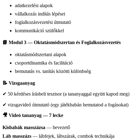
adatkezelési alapok
vállalkozás indítás lépései
foglalkozásvezetési útmutató
kommunikáció szülőkkel
📘 Modul 3 — Oktatásmódszertan és Foglalkozásvezetés
oktatásmódszertani alapok
csoportdinamika és facilitáció
bemutatás vs. tanítás közötti különbség
📝 Vizsgaanyag
✔ 50 kérdéses írásbeli tesztsor (a tananyaggal együtt kapod meg)
✔ vizsgavideó útmutató (egy játékbabán bemutatod a fogásokat)
🎥 Videó tananyag — 7 lecke
Kisbabák masszázsa
— bevezető
Láb masszázs
— lábfejek, lábszárak, combok technikája