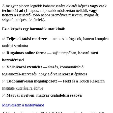
A magyar piacon legtöbb babamasszázs oktatói képzés
vagy csak
technikát ad
(1 napos, alaposabb módszertan nélkül),
vagy
nehezen elérhető
(több napos személyes részvétel, magas ár,
szigorú belépési feltételek).
Ez a képzés egy harmadik utat kínál:
✅
Teljes oktatási rendszer
— nem csak fogások, hanem komplett
tanítási struktúra
✅
Rugalmas online forma
— saját tempóban,
hosszú távú
hozzáféréssel
✅
Vállalkozói szemlélet
— árazás, kommunikáció,
foglalkozás‑szervezés, hogy
élő vállalkozást
építhess
✅
Tudományosan megalapozott
— Field és a Touch Research
Institute kutatásaira építve
✅
Magyar nyelven, magyar családokra szabva
Megveszem a tanfolyamot