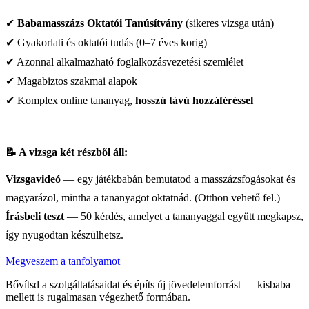
✔
Babamasszázs Oktatói Tanúsítvány
(sikeres vizsga után)
✔ Gyakorlati és oktatói tudás (0–7 éves korig)
✔ Azonnal alkalmazható foglalkozásvezetési szemlélet
✔ Magabiztos szakmai alapok
✔ Komplex online tananyag,
hosszú távú hozzáféréssel
📝 A vizsga két részből áll:
Vizsgavideó
— egy játékbabán bemutatod a masszázsfogásokat és
magyarázol, mintha a tananyagot oktatnád. (Otthon vehető fel.)
Írásbeli teszt
— 50 kérdés, amelyet a tananyaggal együtt megkapsz,
így nyugodtan készülhetsz.
Megveszem a tanfolyamot
Bővítsd a szolgáltatásaidat és építs új jövedelemforrást — kisbaba
mellett is rugalmasan végezhető formában.