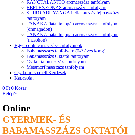
RÁNCTALANÍTÓ arcmasszázs tanfolyam
REFLEXZÓNÁS arcmasszázs tanfolyam
SHIRO ABHYANGA indiai arc- és fejmasszázs
tanfolyam
TANAKA fiatalító japán arcmasszázs tanfolyam
(önmagadon)
TANAKA fiatalító japán arcmasszázs tanfolyam
(másokon)
Egyéb online masszázstanfolyamok
Babamasszázs tanfolyam (0-7 éves korig)
Babamasszázs Oktatói tanfolyam
Csakra talpmasszázs tanfolyam
Metamorf masszázs tanfolyam
Gyakran Ismételt Kérdések
Kapcsolat
0
Ft
0
Kosár
Belépés
Online
GYERMEK- ÉS
BABAMASSZÁZS
OKTATÓI