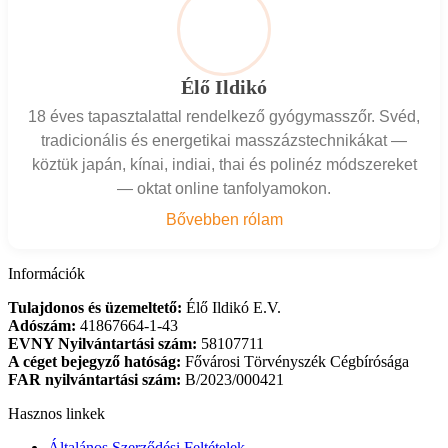
Élő Ildikó
18 éves tapasztalattal rendelkező gyógymasszőr. Svéd,
tradicionális és energetikai masszázstechnikákat —
köztük japán, kínai, indiai, thai és polinéz módszereket
— oktat online tanfolyamokon.
Bővebben rólam
Információk
Tulajdonos és üzemeltető:
Élő Ildikó E.V.
Adószám:
41867664-1-43
EVNY Nyilvántartási szám:
58107711
A céget bejegyző hatóság:
Fővárosi Törvényszék Cégbírósága
FAR nyilvántartási szám:
B/2023/000421
Hasznos linkek
Általános Szerződési Feltételek