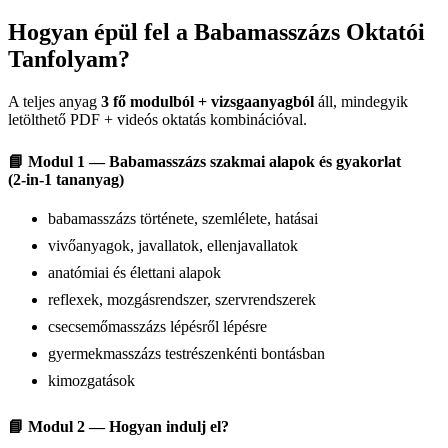
Hogyan épül fel a Babamasszázs Oktatói
Tanfolyam?
A teljes anyag
3 fő modulból + vizsgaanyagból
áll, mindegyik
letölthető PDF + videós oktatás kombinációval.
📘 Modul 1 — Babamasszázs szakmai alapok és gyakorlat
(2‑in‑1 tananyag)
babamasszázs története, szemlélete, hatásai
vivőanyagok, javallatok, ellenjavallatok
anatómiai és élettani alapok
reflexek, mozgásrendszer, szervrendszerek
csecsemőmasszázs lépésről lépésre
gyermekmasszázs testrészenkénti bontásban
kimozgatások
📘 Modul 2 — Hogyan indulj el?