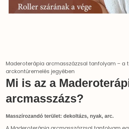
Maderoterápia arcmasszázzsal tanfolyam – a 
arckontúremelés jegyében
Mi is az a Maderoteráp
arcmasszázs?
Masszírozandó terület: dekoltázs, nyak, arc.
A Maderoterápia arcmasszázzsal tanfolyam egy