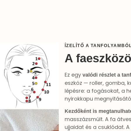
ÍZELÍTŐ A TANFOLYAMBÓ
A faeszközö
Ez egy
valódi részlet a ta
eszköz — roller, gomba, k
lépésre: a fogásokat, a h
nyirokkapu megnyitásától
Kezdőként is megtanulhat
masszázsmúlt. A fa átvesz
ujjaidat és a csuklódat.