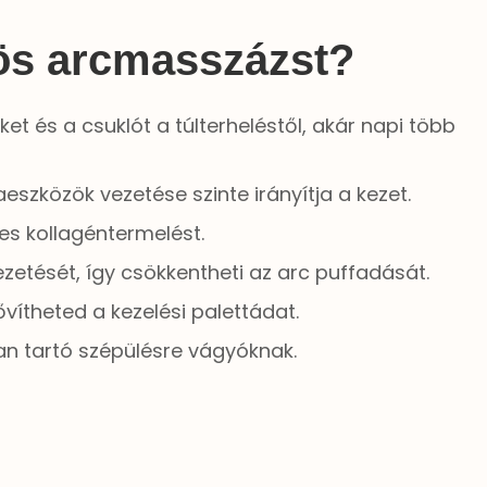
zös arcmasszázst?
ket és a csuklót a túlterheléstől, akár napi több
zközök vezetése szinte irányítja a kezet.
es kollagéntermelést.
zetését, így csökkentheti az arc puffadását.
ítheted a kezelési palettádat.
an tartó szépülésre vágyóknak.