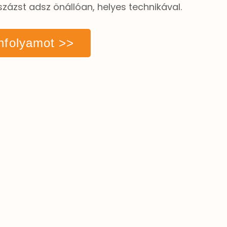
zst adsz önállóan, helyes technikával.
nfolyamot >>