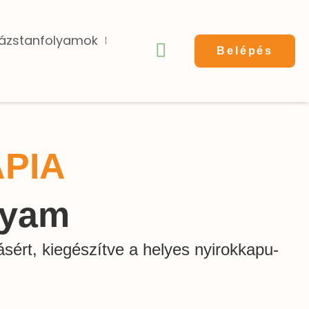
zázstanfolyamok
Belépés
PIA
lyam
sért, kiegészítve a helyes nyirokkapu-