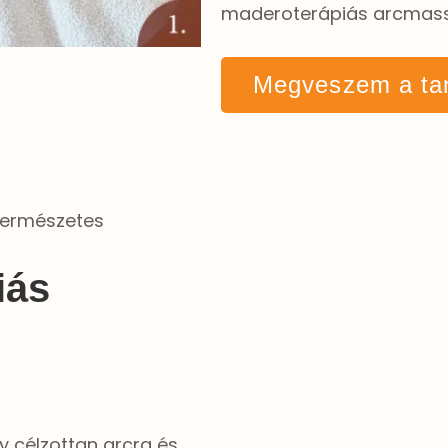
maderoterápiás arcmasszá
Megveszem a ta
természetes
iás
 célzottan arcra és