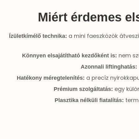
Miért érdemes el
a mini faeszközök átveszik
Ízületkímélő technika:
nem szü
Könnyen elsajátítható kezdőként is:
Azonnali liftinghatás:
a precíz nyirokkapu
Hatékony méregtelenítés:
egy külön
Prémium szolgáltatás:
termé
Plasztika nélküli fiatalítás: