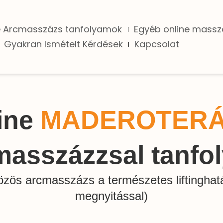
e Arcmasszázs tanfolyamok
Egyéb online mass
Gyakran Ismételt Kérdések
Kapcsolat
ine
MADEROTERÁ
masszázzsal tanfo
özös arcmasszázs a természetes liftinghatá
megnyitással)