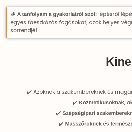
🪵
lépésről lép
A tanfolyam a gyakorlatról szól:
egyes faeszközös fogásokat, azok helyes vég
sorrendjét.
Kine
✔️ Azoknak a szakembereknek és magá
✔️
, a
Kozmetikusoknak
✔️
Szépségipari szakemberek
✔️
Masszőröknek és termész