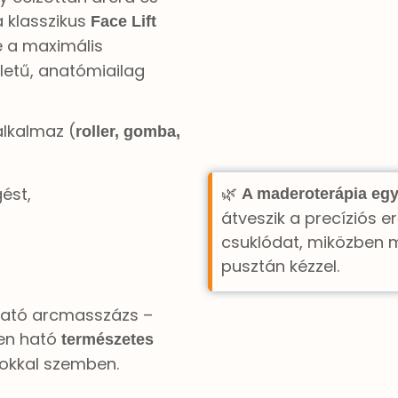
a klasszikus
Face Lift
de a maximális
etű, anatómiailag
alkalmaz (
roller, gomba,
🌿
ést,
A maderoterápia egy
átveszik a precíziós er
csuklódat, miközben m
pusztán kézzel.
tható arcmasszázs –
ten ható
természetes
ásokkal szemben.