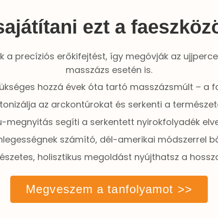
sajátítani ezt a faeszkö
 a precíziós erőkifejtést, így megóvják az ujjperce
masszázs esetén is.
kséges hozzá évek óta tartó masszázsmúlt – a faes
tonizálja az arckontúrokat és serkenti a természet
-megnyitás segíti a serkentett nyirokfolyadék elve
legességnek számító, dél-amerikai módszerrel bőv
szetes, holisztikus megoldást nyújthatsz a hossz
Megveszem a tanfolyamot >>