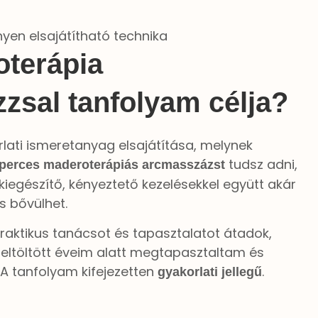
nyen elsajátítható technika
oterápia
zsal tanfolyam célja?
rlati ismeretanyag elsajátítása, melynek
tudsz adni,
perces maderoterápiás arcmasszázst
 kiegészítő, kényeztető kezelésekkel együtt akár
 bővülhet.
raktikus tanácsot és tapasztalatot átadok,
eltöltött éveim alatt megtapasztaltam és
A tanfolyam kifejezetten
.
gyakorlati jellegű