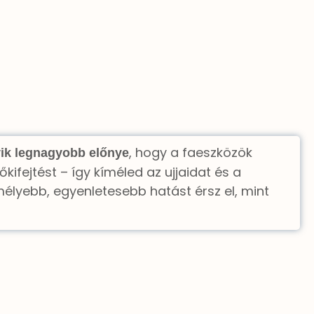
, hogy a faeszközök
ik legnagyobb előnye
őkifejtést – így kíméled az ujjaidat és a
élyebb, egyenletesebb hatást érsz el, mint