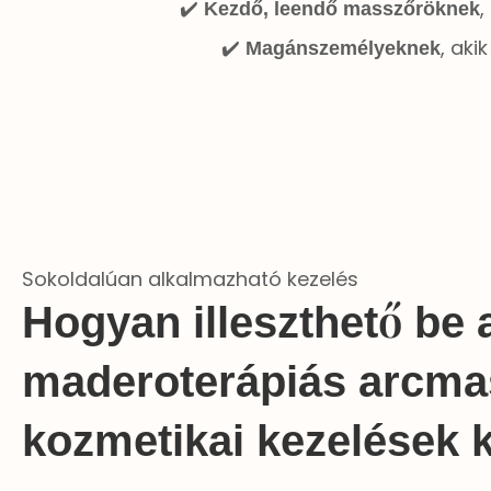
✔️
,
Kezdő, leendő masszőröknek
✔️
, aki
Magánszemélyeknek
Sokoldalúan alkalmazható kezelés
Hogyan illeszthető be 
maderoterápiás arcma
kozmetikai kezelések 