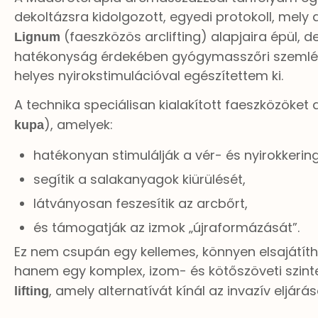
dekoltázsra kidolgozott, egyedi protokoll, mely 
(faeszközös arclifting) alapjaira épül, 
Lignum
hatékonyság érdekében gyógymasszőri szemlél
helyes nyirokstimulációval egészítettem ki.
A technika speciálisan kialakított faeszközöket 
), amelyek:
kupa
hatékonyan stimulálják a vér- és nyirokkering
segítik a salakanyagok kiürülését,
látványosan feszesítik az arcbőrt,
és támogatják az izmok „újraformázását”.
Ez nem csupán egy kellemes, könnyen elsajátí
hanem egy komplex, izom- és kötőszöveti szin
, amely alternatívát kínál az invazív eljár
lifting