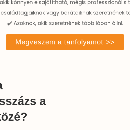
 akik könnyen elsajátítható, mégis professzionáli
k családtagjaiknak vagy barátaiknak szeretnének 
✔️ Azoknak, akik szeretnének több lábon állni.
Megveszem a tanfolyamot >>
a
sszázs a
közé?