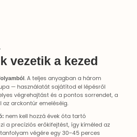
L
k vezetik a kezed
. A teljes anyagban a három
nfolyamból
upa — használatát sajátítod el lépésről
elyes végrehajtást és a pontos sorrendet, a
 az arckontúr emeléséig.
nem kell hozzá évek óta tartó
ó:
i a precíziós erőkifejtést, így kíméled az
 A tanfolyam végére egy 30–45 perces