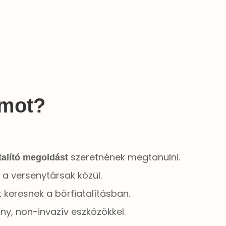
amot?
szeretnének megtanulni.
talító megoldást
 a versenytársak közül.
t keresnek a bőrfiatalításban.
ny, non-invazív eszközökkel.