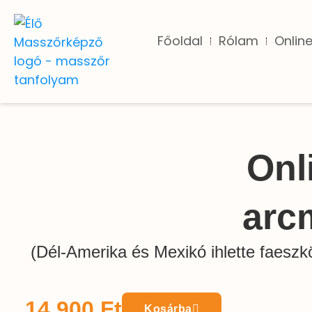
Főoldal
Rólam
Onlin
Onl
arc
(Dél-Amerika és Mexikó ihlette faeszk
14 900
Ft
Kosárba