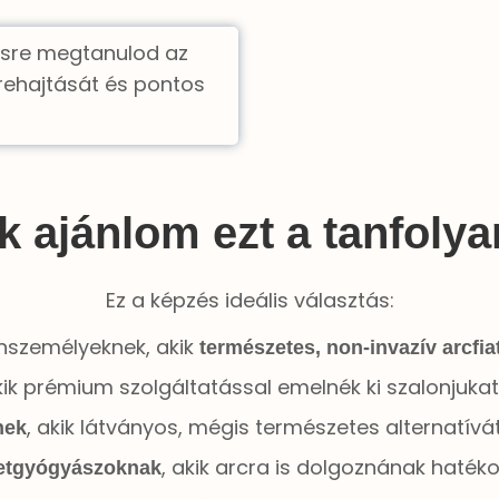
ésre megtanulod az
rehajtását és pontos
k ajánlom ezt a tanfoly
Ez a képzés ideális választás:
nszemélyeknek, akik
természetes, non-invazív arcfia
kik prémium szolgáltatással emelnék ki szalonjukat
, akik látványos, mégis természetes alternatívá
nek
, akik arcra is dolgoznának hatéko
etgyógyászoknak