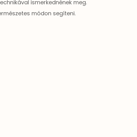
s technikával ismerkednének meg.
természetes módon segíteni.